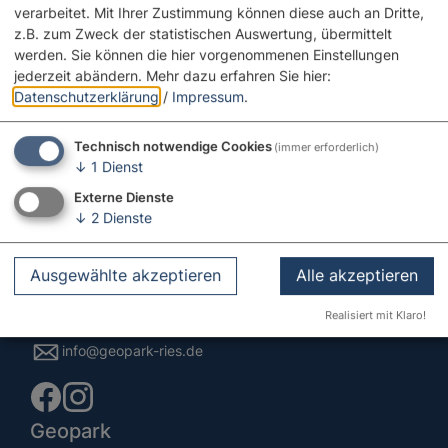
verarbeitet. Mit Ihrer Zustimmung können diese auch an Dritte,
z.B. zum Zweck der statistischen Auswertung, übermittelt
werden. Sie können die hier vorgenommenen Einstellungen
jederzeit abändern.
Mehr dazu erfahren Sie hier:
Datenschutzerklärung
/
Impressum
.
Technisch notwendige Cookies
(immer erforderlich)
↓
1
Dienst
Externe Dienste
↓
2
Dienste
Kontakt
Pflegstraße 2
Ausgewählte akzeptieren
Alle akzeptieren
86609 Donauwörth
Realisiert mit Klaro!
0906 74-1901
info@geopark-ries.de
Geopark