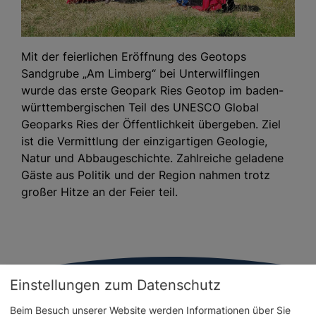
Mit der feierlichen Eröffnung des Geotops
Sandgrube „Am Limberg“ bei Unterwilflingen
wurde das erste Geopark Ries Geotop im baden-
württembergischen Teil des UNESCO Global
Geoparks Ries der Öffentlichkeit übergeben. Ziel
ist die Vermittlung der einzigartigen Geologie,
Natur und Abbaugeschichte. Zahlreiche geladene
Gäste aus Politik und der Region nahmen trotz
großer Hitze an der Feier teil.
Einstellungen zum Datenschutz
Beim Besuch unserer Website werden Informationen über Sie