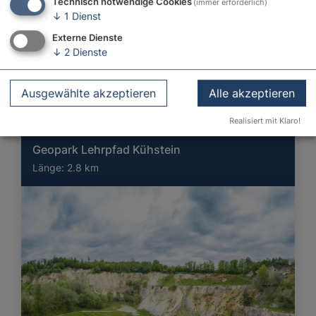
Technisch notwendige Cookies
(immer erforderlich)
↓
1
Dienst
Externe Dienste
↓
2
Dienste
Ausgewählte akzeptieren
Alle akzeptieren
Realisiert mit Klaro!
Geopark Lehrpfad Kühstein
Länge:
2.8 km