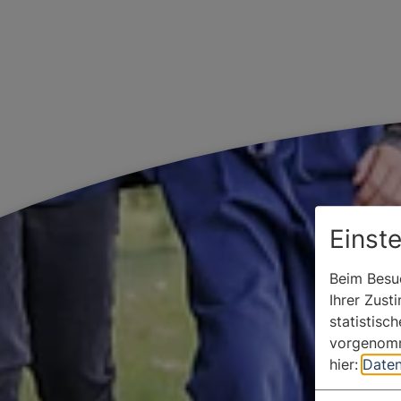
Einst
Beim Besuc
Ihrer Zust
statistisc
vorgenomm
hier:
Daten