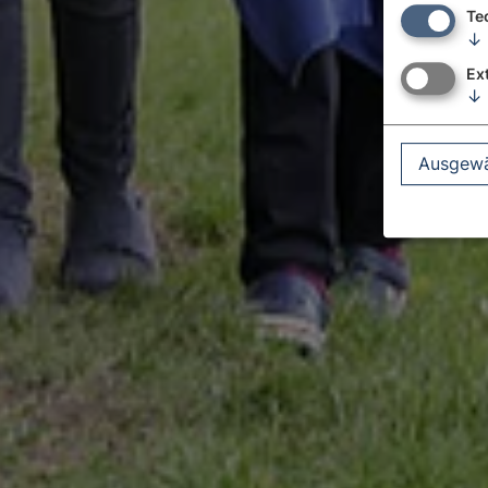
Te
↓
Ex
↓
Ausgewä