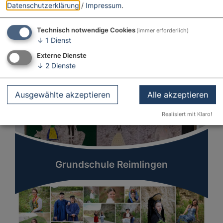
Datenschutzerklärung
/
Impressum
.
Technisch notwendige Cookies
(immer erforderlich)
↓
1
Dienst
Externe Dienste
↓
2
Dienste
Ausgewählte akzeptieren
Alle akzeptieren
Realisiert mit Klaro!
Grundschule Reimlingen