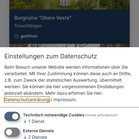
Burgruine "Obere Veste"
Treuchtlingen
geöffnet
Einstellungen zum Datenschutz
Beim Besuch unserer Website werden Informationen über Sie
verarbeitet. Mit Ihrer Zustimmung können diese auch an Dritte,
z.B. zum Zweck der statistischen Auswertung, übermittelt
werden. Sie können die hier vorgenommenen Einstellungen
jederzeit abändern.
Mehr dazu erfahren Sie hier:
Datenschutzerklärung
/
Impressum
.
Technisch notwendige Cookies
(immer erforderlich)
↓
1
Dienst
Externe Dienste
↓
2
Dienste
Ruine Hochhaus