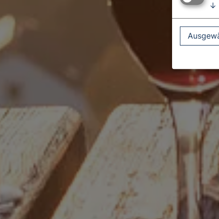
↓
Ausgewä