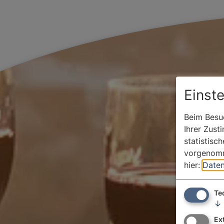
Einst
Beim Besuc
Ihrer Zust
statistisc
vorgenomm
hier:
Daten
Te
↓
Ex