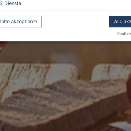
2
Dienste
hlte akzeptieren
Alle ak
Realisie