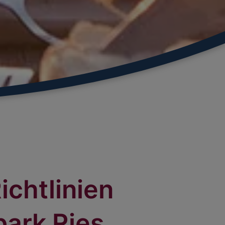
chtlinien
park Ries