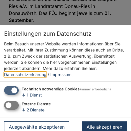
Ries e.V. im Landratsamt Donau-Ries in
Donauwörth. Das FÖJ beginnt jeweils zum
01.
September
.
Das FÖJ wird gefördert vom Bayerischen
Einstellungen zum Datenschutz
Staatsministerium für Umwelt und
Beim Besuch unserer Website werden Informationen über Sie
Verbraucherschutz (StMUV) und vom
verarbeitet. Mit Ihrer Zustimmung können diese auch an Dritte,
Bundesministerium für Familie, Senioren, Frauen
z.B. zum Zweck der statistischen Auswertung, übermittelt
und Jugend (BMFSFJ).
werden. Sie können die hier vorgenommenen Einstellungen
jederzeit abändern.
Mehr dazu erfahren Sie hier:
Weitere Infos und
Bewerbung unter
www.foej-
Datenschutzerklärung
/
Impressum
.
bayern.de
.
Technisch notwendige Cookies
(immer erforderlich)
Nähere Auskünfte erteilen Frau Burkhardt
↓
1
Dienst
(Fachfragen, 0906 74-258) oder Frau Laminit
(Personalfragen, 0906 74-6083).
Externe Dienste
↓
2
Dienste
Ausgewählte akzeptieren
Alle akzeptieren