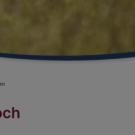
en
och