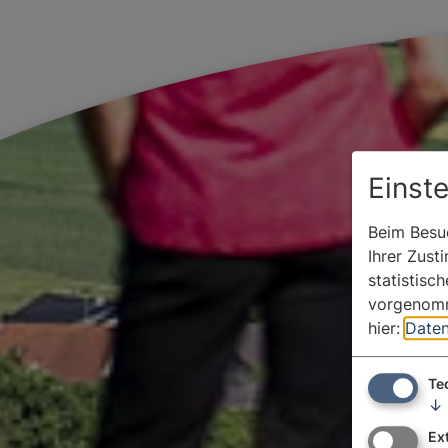
Einst
Beim Besuc
Ihrer Zust
statistisc
vorgenomm
hier:
Daten
Te
↓
Ex