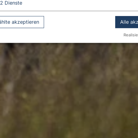
2
Dienste
hlte akzeptieren
Alle ak
Realisie