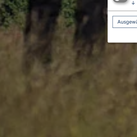
↓
Ausgewä