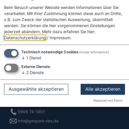
Beim Besuch unserer Website werden Informationen über Sie
verarbeitet. Mit Ihrer Zustimmung können diese auch an Dritte,
z.B. zum Zweck der statistischen Auswertung, übermittelt
werden. Sie können die hier vorgenommenen Einstellungen
jederzeit abändern.
Mehr dazu erfahren Sie hier:
Datenschutzerklärung
/
Impressum
.
Technisch notwendige Cookies
(immer erforderlich)
↓
1
Dienst
Externe Dienste
↓
2
Dienste
Kontakt
Ausgewählte akzeptieren
Alle akzeptieren
Pflegstraße 2
Realisiert mit Klaro!
86609 Donauwörth
0906 74-1901
info@geopark-ries.de