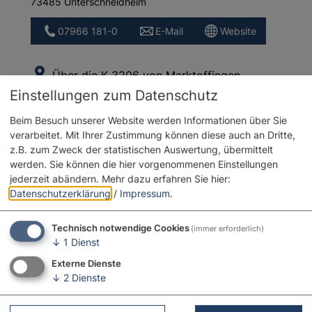
73485 Unterschneidheim
07966 181-0
E-Mail
Website
Über die K 3206 von Marktoffingen
Richtung Unterwilflingen, vor Unterwilflingen in
Einstellungen zum Datenschutz
einen asphaltierten Feldweg nach Süden
Beim Besuch unserer Website werden Informationen über Sie
einbiegen, diesem ca. 350 m folgen und dann
verarbeitet. Mit Ihrer Zustimmung können diese auch an Dritte,
rechts abbiegen. Der Steinbruch liegt nach ca.
z.B. zum Zweck der statistischen Auswertung, übermittelt
200 m auf der linken Seite.
werden. Sie können die hier vorgenommenen Einstellungen
jederzeit abändern.
Mehr dazu erfahren Sie hier:
Datenschutzerklärung
/
Impressum
.
Technisch notwendige Cookies
(immer erforderlich)
↓
1
Dienst
Externe Dienste
↓
2
Dienste