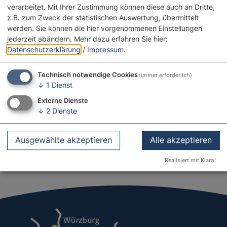
verarbeitet. Mit Ihrer Zustimmung können diese auch an Dritte,
z.B. zum Zweck der statistischen Auswertung, übermittelt
Möchten Sie von „OpenStreetMap/Leaflet“
werden. Sie können die hier vorgenommenen Einstellungen
bereitgestellte externe Inhalte laden?
jederzeit abändern.
Mehr dazu erfahren Sie hier:
Ja
Immer
Datenschutzerklärung
/
Impressum
.
Technisch notwendige Cookies
(immer erforderlich)
Gemeinde Hainsfarth
↓
1
Dienst
Hauptstr. 4
Externe Dienste
86744 Hainsfarth
↓
2
Dienste
09082 2270
E-Mail
Website
Ausgewählte akzeptieren
Alle akzeptieren
Realisiert mit Klaro!