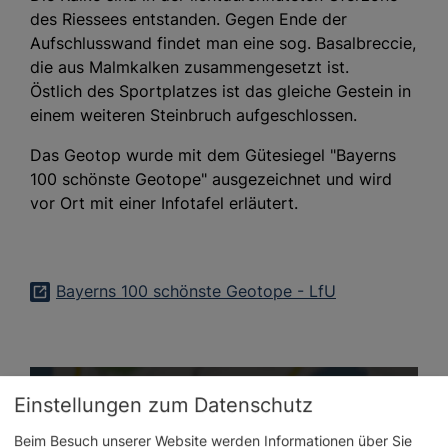
des Riessees entstanden. Gegen Ende der
Aufschlusswand findet man eine sog. Basalbreccie,
die aus Malmkalken zusammengesetzt ist.
Östlich des Sportplatzes ist das gleiche Gestein in
einem weiteren Steinbruch aufgeschlossen.
Das Geotop wurde mit dem Gütesiegel "Bayerns
100 schönste Geotope" ausgezeichnet und wird
vor Ort mit einer Infotafel erläutert.
Bayerns 100 schönste Geotope - LfU
Einstellungen zum Datenschutz
Beim Besuch unserer Website werden Informationen über Sie