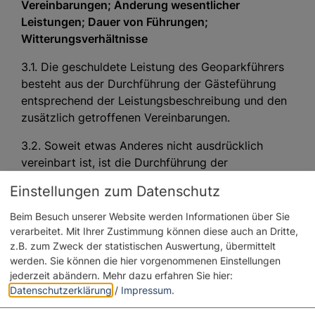
Vereinbarungen; Änderung wesentlicher
Leistungen; Dauer von Führungen;
Witterungsverhältnisse
3.1. Die geschuldete Leistung des Geoparkführers
besteht aus der Durchführung der Gästeführung
entsprechend der Leistungsbeschreibung und den
zusätzlich getroffenen Vereinbarungen.
3.2. Soweit etwas Anderes nicht ausdrücklich
vereinbart ist, ist die Durchführung der
Gästeführung nicht durch einen bestimmten
Einstellungen zum Datenschutz
Geoparkführer geschuldet. Vielmehr obliegt die
Auswahl des jeweiligen Gästeführers nach
Beim Besuch unserer Website werden Informationen über Sie
Maßgabe der erforderlichen Qualifikation dem
verarbeitet. Mit Ihrer Zustimmung können diese auch an Dritte,
GReV.
z.B. zum Zweck der statistischen Auswertung, übermittelt
werden. Sie können die hier vorgenommenen Einstellungen
3.3. Auch im Falle der Benennung oder
jederzeit abändern.
Mehr dazu erfahren Sie hier:
Datenschutzerklärung
/
Impressum
.
ausdrücklichen Vereinbarung eines bestimmten
Geoparkführers bleibt es vorbehalten, diesen im