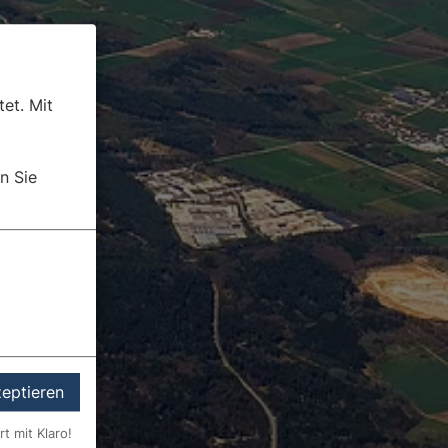
et. Mit
n Sie
zeptieren
rt mit Klaro!