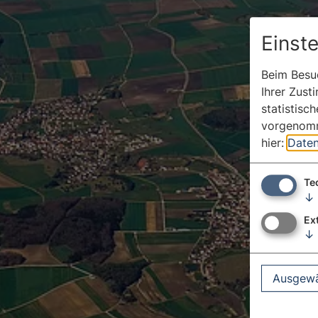
Einst
Beim Besuc
Ihrer Zust
statistisc
vorgenomm
hier:
Daten
Te
↓
Ex
↓
Ausgewä