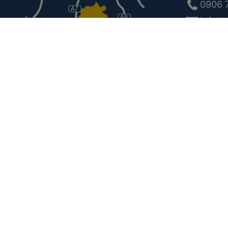
0906 
info@g