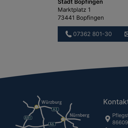
Stadt Bopfingen
Marktplatz 1
73441 Bopfingen
07362 801-30
Kontak
Pflegs
86609