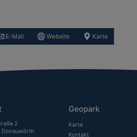
E-Mail
Website
Karte
t
Geopark
traße 2
Karte
 Donauwörth
Kontakt