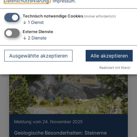
Datenschutzerklärung
/
Impressum
.
Meldung vom 28. November 2025
Technisch notwendige Cookies
(immer erforderlich)
Untersuchungen am Fundament der Erde
↓
1
Dienst
Externe Dienste
↓
2
Dienste
Ausgewählte akzeptieren
Alle akzeptieren
Realisiert mit Klaro!
Meldung vom 24. November 2025
Geologische Besonderheiten: Steinerne