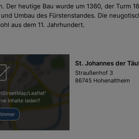
en. Der heutige Bau wurde um 1360, der Turm 161
 und Umbau des Fürstenstandes. Die neugotisc
ohl aus dem 11. Jahrhundert.
St. Johannes der Täu
Straußenhof 3
86745 Hohenaltheim
nStreetMap/Leaflet“
rne Inhalte laden?
Immer