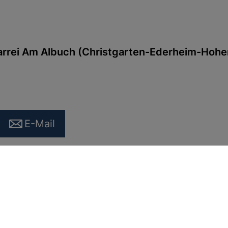
farrei Am Albuch (Christgarten-Ederheim-Hoh
E-Mail