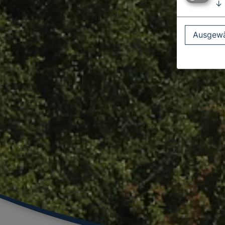
↓
Ausgewä