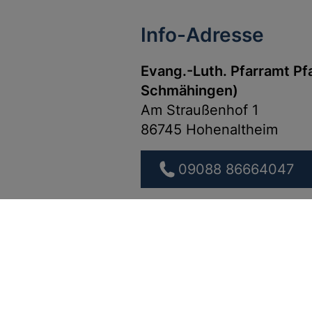
Info-Adresse
Evang.-Luth. Pfarramt P
Schmähingen)
Am Straußenhof 1
86745 Hohenaltheim
09088 86664047