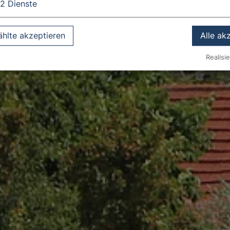
2
Dienste
hlte akzeptieren
Alle ak
Realisie