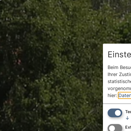
Einst
Beim Besuc
Ihrer Zust
statistisc
vorgenomm
hier:
Daten
Te
↓
Ex