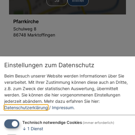
Ja
Immer
Pfarrkirche
Schulweg 8
86748 Marktoffingen
Info-Adresse
Einstellungen zum Datenschutz
Pfarreiengemeinschaft
Beim Besuch unserer Website werden Informationen über Sie
Schopfloher Str. 12
verarbeitet. Mit Ihrer Zustimmung können diese auch an Dritte,
86742 Fremdingen
z.B. zum Zweck der statistischen Auswertung, übermittelt
werden. Sie können die hier vorgenommenen Einstellungen
09086 235
E-Mail
jederzeit abändern.
Mehr dazu erfahren Sie hier:
Datenschutzerklärung
/
Impressum
.
Technisch notwendige Cookies
(immer erforderlich)
↓
1
Dienst