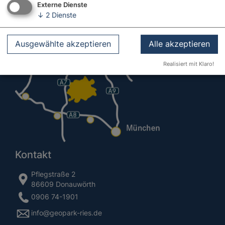
Externe Dienste
↓
2
Dienste
Ausgewählte akzeptieren
Alle akzeptieren
Realisiert mit Klaro!
Kontakt
Pflegstraße 2
86609 Donauwörth
0906 74-1901
info@geopark-ries.de