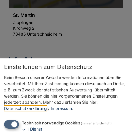
St. Martin
Zipplingen
Kirchweg 2
73485 Unterschneidheim
Info-Adresse
Einstellungen zum Datenschutz
Kath. Pfarramt
Beim Besuch unserer Website werden Informationen über Sie
Herr Pfarrer Francesco Antonelli
verarbeitet. Mit Ihrer Zustimmung können diese auch an Dritte,
Kirchgasse 32
z.B. zum Zweck der statistischen Auswertung, übermittelt
73485 Unterschneidheim
werden. Sie können die hier vorgenommenen Einstellungen
jederzeit abändern.
Mehr dazu erfahren Sie hier:
07966 385
E-Mail
Datenschutzerklärung
/
Impressum
.
Technisch notwendige Cookies
(immer erforderlich)
↓
1
Dienst