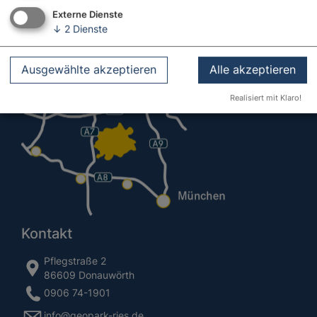
Externe Dienste
↓
2
Dienste
Ausgewählte akzeptieren
Alle akzeptieren
Realisiert mit Klaro!
Kontakt
Pflegstraße 2
86609 Donauwörth
0906 74-1901
info@geopark-ries.de