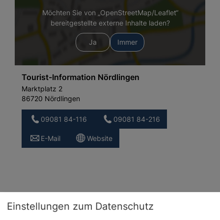
Möchten Sie von „OpenStreetMap/Leaflet“
bereitgestellte externe Inhalte laden?
Ja
Immer
Tourist-Information Nördlingen
Marktplatz 2
86720 Nördlingen
09081 84-116
09081 84-216
E-Mail
Website
Einstellungen zum Datenschutz