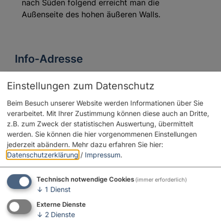
nach Süden folgend erreicht man die
Außenseite des hohen äußeren Walls.
Info-Adresse
Gemeinde Maihingen
Einstellungen zum Datenschutz
Joseph-Haas-Straße 2
86747 Maihingen
Beim Besuch unserer Website werden Informationen über Sie
verarbeitet. Mit Ihrer Zustimmung können diese auch an Dritte,
09087 310
E-Mail
Website
z.B. zum Zweck der statistischen Auswertung, übermittelt
werden. Sie können die hier vorgenommenen Einstellungen
jederzeit abändern.
Mehr dazu erfahren Sie hier:
Datenschutzerklärung
/
Impressum
.
Technisch notwendige Cookies
(immer erforderlich)
↓
1
Dienst
Externe Dienste
↓
2
Dienste