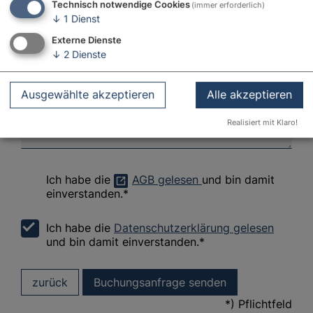
Technisch notwendige Cookies
(immer erforderlich)
↓
1
Dienst
Externe Dienste
↓
2
Dienste
Nachricht
Ausgewählte akzeptieren
Alle akzeptieren
Realisiert mit Klaro!
Ich habe die
AGB gelesen
und bin damit
einverstanden.*
Ich habe die
Datenschutzerklärung gelesen
und bin damit einverstanden.*
zurück
Buchungsanfrage senden
*) Pflichtfeld