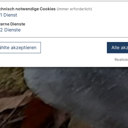
chnisch notwendige Cookies
(immer erforderlich)
1
Dienst
terne Dienste
2
Dienste
hlte akzeptieren
Alle ak
Realisie