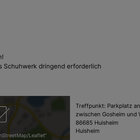
h!
s Schuhwerk dringend erforderlich
Treffpunkt: Parkplatz a
zwischen Gosheim und W
86685 Huisheim
Huisheim
nStreetMap/Leaflet“