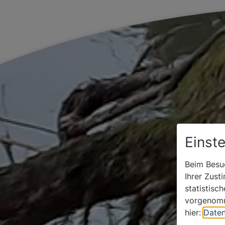
Einst
Beim Besuc
Ihrer Zust
statistisc
vorgenomm
hier:
Daten