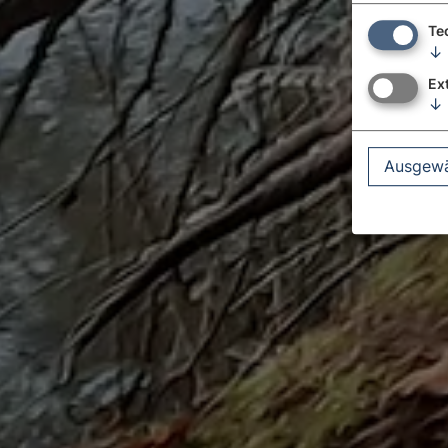
Te
↓
Ex
↓
Ausgewä