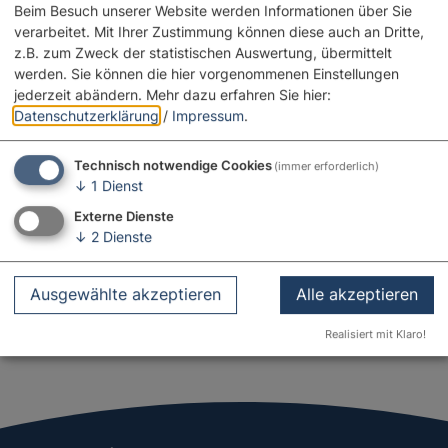
Beim Besuch unserer Website werden Informationen über Sie
Geoparkführer
verarbeitet. Mit Ihrer Zustimmung können diese auch an Dritte,
Herr Andreas Seel
z.B. zum Zweck der statistischen Auswertung, übermittelt
Waldstraße 33
werden. Sie können die hier vorgenommenen Einstellungen
86685 Huisheim
jederzeit abändern.
Mehr dazu erfahren Sie hier:
Datenschutzerklärung
/
Impressum
.
09080 921965
0151 20296188
Technisch notwendige Cookies
(immer erforderlich)
E-Mail
↓
1
Dienst
Externe Dienste
↓
2
Dienste
in Kalender importieren
teilen
Ausgewählte akzeptieren
Alle akzeptieren
Facebook
Realisiert mit Klaro!
WhatsApp
Link kopieren
E-Mail