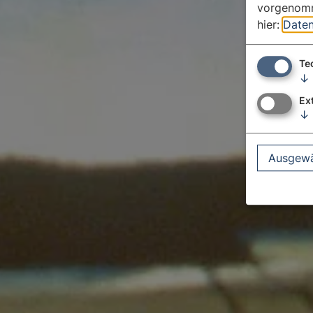
vorgenomm
hier:
Daten
Te
↓
Ex
↓
Ausgewä