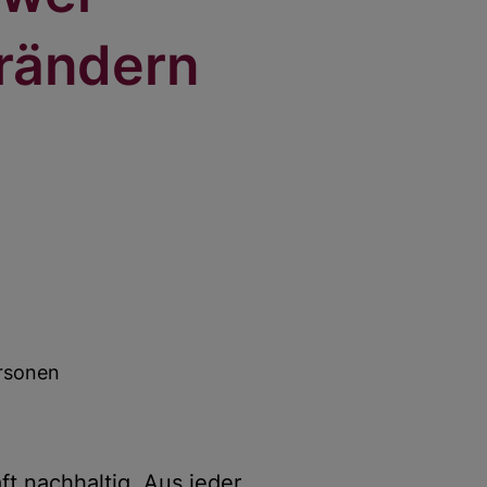
erändern
ersonen
ft nachhaltig. Aus jeder