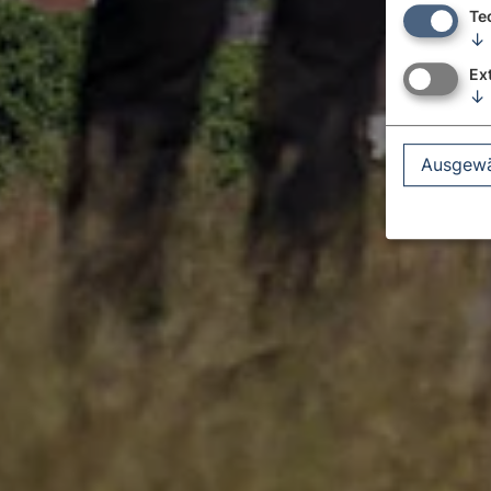
Te
↓
Ex
↓
Ausgewä