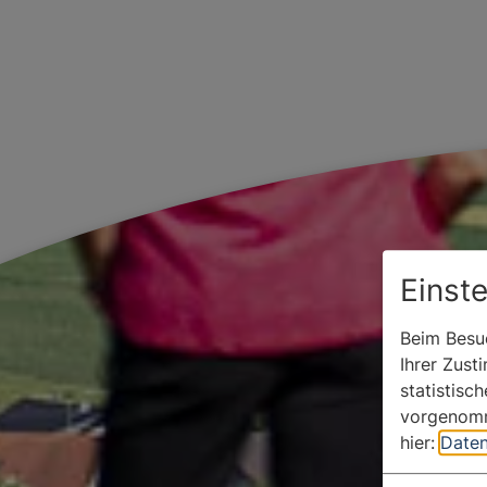
Einst
Beim Besuc
Ihrer Zust
statistisc
vorgenomm
hier:
Daten