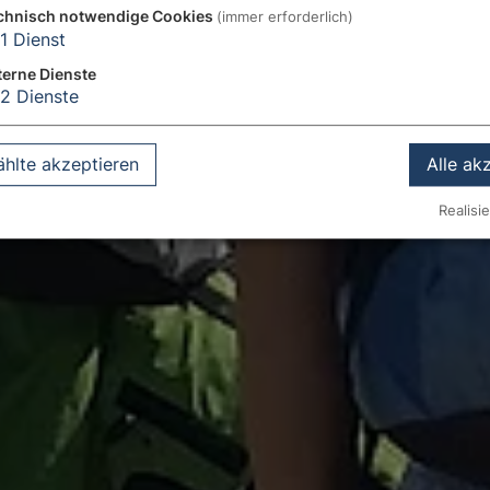
chnisch notwendige Cookies
(immer erforderlich)
1
Dienst
terne Dienste
2
Dienste
hlte akzeptieren
Alle ak
Realisie