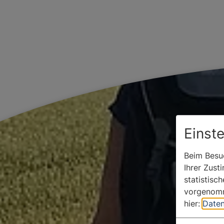
Einst
Beim Besuc
Ihrer Zust
statistisc
vorgenomm
hier:
Daten