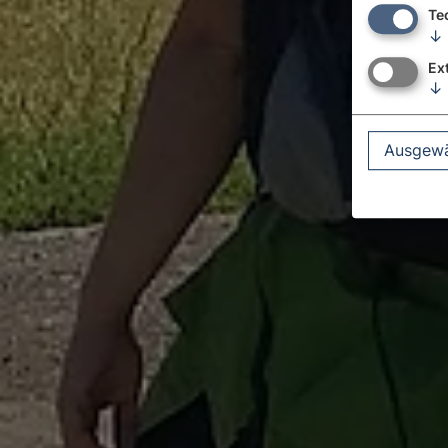
Te
↓
Ex
↓
Ausgewä