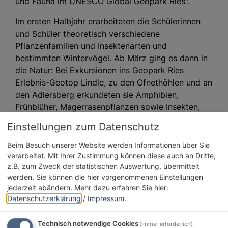
und Fauna im UNESCO Global Geopark Ries".
Im ersten Halbjahr erarbeiteten die Schülerinnen
und Schüler theoretisch verschiedene
Pflanzenfamilien und Insektenarten und
bestimmten Wintervögel. Ab März ging es dann in
die Natur: Bei Exkursionen ins Geopark Ries
Erlebnis-Geotop Lindle, zu den Ofnethöhlen und an
den Adlersberg erkundeten sie Amphibien,
Frühblüher, Magerrasenpflanzen sowie Insekten,
Eidechsen und Schmetterlinge – begleitet von
Einstellungen zum Datenschutz
Geoparkführer Kurt Kroepelin.
Beim Besuch unserer Website werden Informationen über Sie
Zum Abschluss bereiten die Teilnehmenden eine
verarbeitet. Mit Ihrer Zustimmung können diese auch an Dritte,
Präsentation für den Präsentationstag in Dillingen
z.B. zum Zweck der statistischen Auswertung, übermittelt
vor. Eine letzte Exkursion ins Erlebnis-Geotop
werden. Sie können die hier vorgenommenen Einstellungen
jederzeit abändern.
Mehr dazu erfahren Sie hier:
Lindle rundete das Seminar ab.
Datenschutzerklärung
/
Impressum
.
.
Technisch notwendige Cookies
(immer erforderlich)