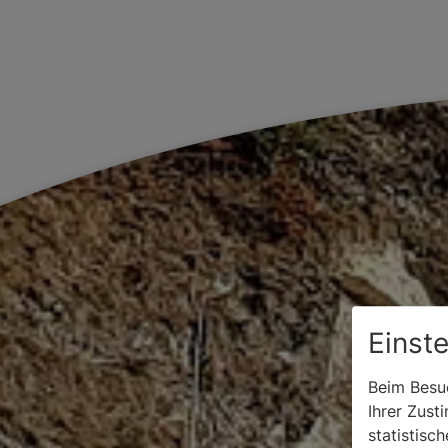
Einst
Beim Besuc
Ihrer Zust
statistisc