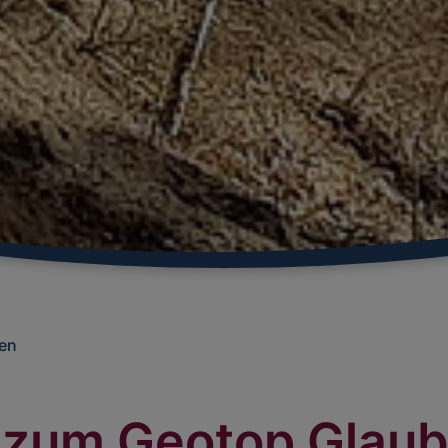
en
 zum Geotop Glau