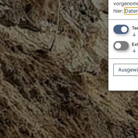
vorgenomm
hier:
Daten
Te
↓
Ex
↓
Ausgewä