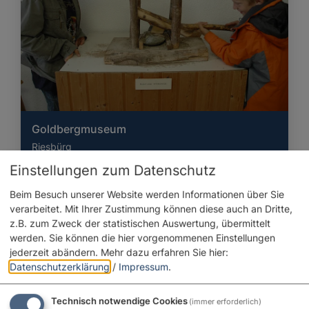
Goldbergmuseum
Riesbürg
Einstellungen zum Datenschutz
geschlossen
, öffnet Sonntag um 14 Uhr
Beim Besuch unserer Website werden Informationen über Sie
verarbeitet. Mit Ihrer Zustimmung können diese auch an Dritte,
z.B. zum Zweck der statistischen Auswertung, übermittelt
werden. Sie können die hier vorgenommenen Einstellungen
jederzeit abändern.
Mehr dazu erfahren Sie hier:
Datenschutzerklärung
/
Impressum
.
Technisch notwendige Cookies
(immer erforderlich)