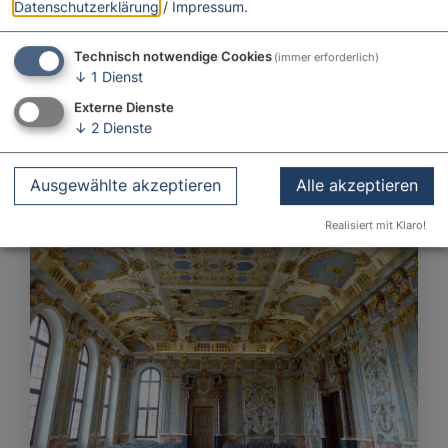
Datenschutzerklärung
/
Impressum
.
Technisch notwendige Cookies
(immer erforderlich)
↓
1
Dienst
Externe Dienste
Käthe-Kruse-Puppen-Museum
↓
2
Dienste
Donauwörth
geöffnet
bis 17 Uhr
Ausgewählte akzeptieren
Alle akzeptieren
Realisiert mit Klaro!