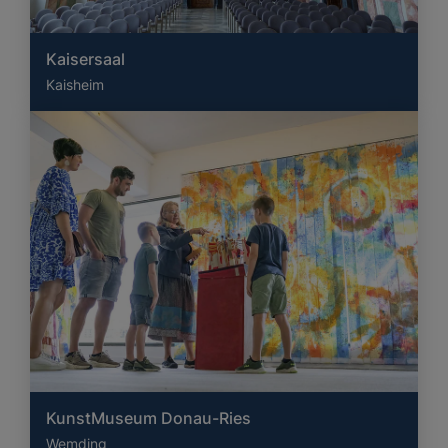
Kaisersaal
Kaisheim
KunstMuseum Donau-Ries
Wemding